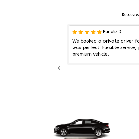
Découvrez
Par alix.D
ce in Courchevel. The
We booked a private driver f
oads perfectly and the
was perfect. Flexible service
itions. Luxury service ;)
premium vehicle.