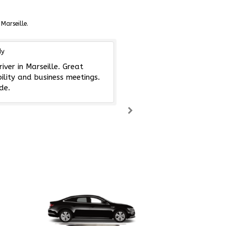
Marseille.
dy
Par james.b
iver in Marseille. Great
High-quality private driv
ility and business meetings.
discreet and well-organi
de.
for premium transportat